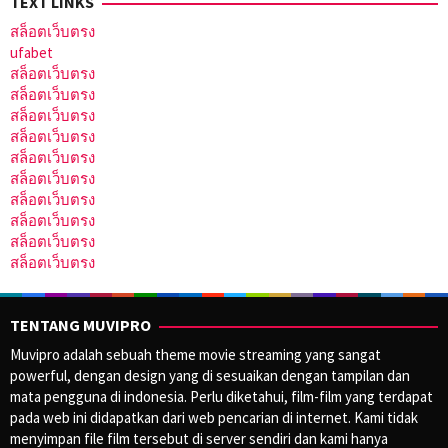
TEXT LINKS
สล็อตเว็บตรง
ufabet
สล็อตเว็บตรง
สล็อตเว็บตรง
สล็อตเว็บตรง
สล็อตเว็บตรง
สล็อตเว็บตรง
สล็อตเว็บตรง
สล็อตเว็บตรง
สล็อตเว็บตรง
สล็อตเว็บตรง
สล็อตเว็บตรง
TENTANG MUVIPRO
Muvipro adalah sebuah theme movie streaming yang sangat
powerful, dengan design yang di sesuaikan dengan tampilan dan
mata pengguna di indonesia. Perlu diketahui, film-film yang terdapat
pada web ini didapatkan dari web pencarian di internet. Kami tidak
menyimpan file film tersebut di server sendiri dan kami hanya