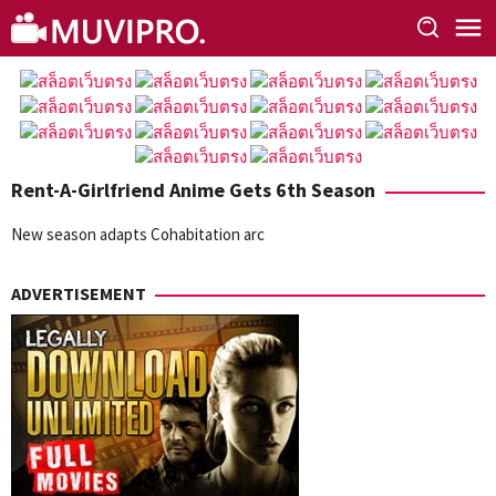
Skip
to
content
Rent-A-Girlfriend Anime Gets 6th Season
New season adapts Cohabitation arc
ADVERTISEMENT