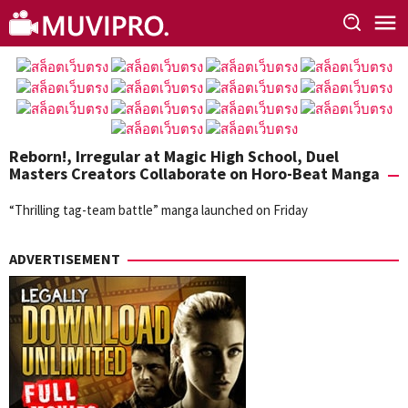
Skip
to
content
Reborn!, Irregular at Magic High School, Duel
Masters Creators Collaborate on Horo-Beat Manga
“Thrilling tag-team battle” manga launched on Friday
ADVERTISEMENT