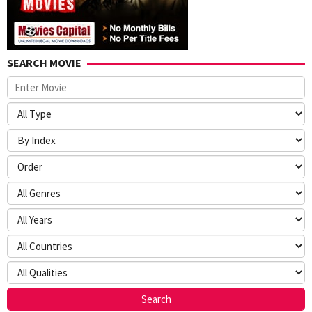
SEARCH MOVIE