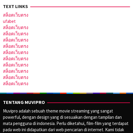
TEXT LINKS
สล็อตเว็บตรง
ufabet
สล็อตเว็บตรง
สล็อตเว็บตรง
สล็อตเว็บตรง
สล็อตเว็บตรง
สล็อตเว็บตรง
สล็อตเว็บตรง
สล็อตเว็บตรง
สล็อตเว็บตรง
สล็อตเว็บตรง
สล็อตเว็บตรง
TENTANG MUVIPRO
Muvipro adalah sebuah theme movie streaming yang sangat
powerful, dengan design yang di sesuaikan dengan tampilan dan
mata pengguna di indonesia. Perlu diketahui, film-film yang terdapat
pada web ini didapatkan dari web pencarian di internet. Kami tidak