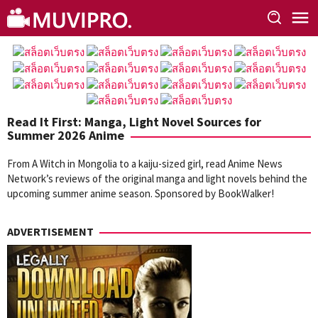
Skip
to
content
Read It First: Manga, Light Novel Sources for
Summer 2026 Anime
From A Witch in Mongolia to a kaiju-sized girl, read Anime News
Network’s reviews of the original manga and light novels behind the
upcoming summer anime season. Sponsored by BookWalker!
ADVERTISEMENT