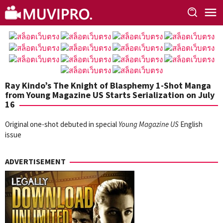
Skip
to
content
Ray Kindo’s The Knight of Blasphemy 1-Shot Manga
from Young Magazine US Starts Serialization on July
16
Original one-shot debuted in special
Young Magazine US
English
issue
ADVERTISEMENT