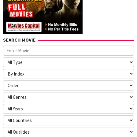
SEARCH MOVIE