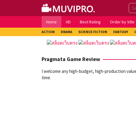
Skip
to
content
Home
HD
Best Rating
Order by title
ACTION
DRAMA
SCIENCE FICTION
FANTASY
Pragmata Game Review
I welcome any high-budget, high-production value, 
time.