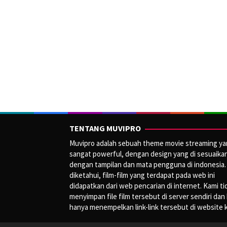
TENTANG MUVIPRO
Muvipro adalah sebuah theme movie streaming y
sangat powerful, dengan design yang di sesuaika
dengan tampilan dan mata pengguna di indonesia.
diketahui, film-film yang terdapat pada web ini
didapatkan dari web pencarian di internet. Kami ti
menyimpan file film tersebut di server sendiri dan
hanya menempelkan link-link tersebut di website 