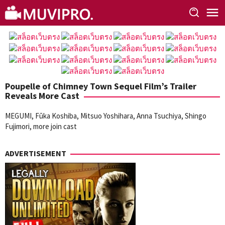
Skip
to
content
Poupelle of Chimney Town Sequel Film’s Trailer
Reveals More Cast
MEGUMI, Fūka Koshiba, Mitsuo Yoshihara, Anna Tsuchiya, Shingo
Fujimori, more join cast
ADVERTISEMENT