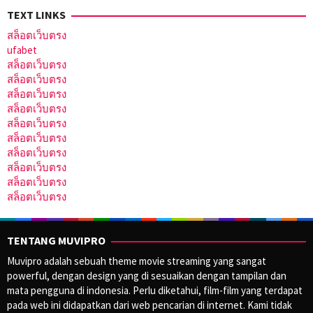
TEXT LINKS
สล็อตเว็บตรง
ufabet
สล็อตเว็บตรง
สล็อตเว็บตรง
สล็อตเว็บตรง
สล็อตเว็บตรง
สล็อตเว็บตรง
สล็อตเว็บตรง
สล็อตเว็บตรง
สล็อตเว็บตรง
สล็อตเว็บตรง
สล็อตเว็บตรง
TENTANG MUVIPRO
Muvipro adalah sebuah theme movie streaming yang sangat
powerful, dengan design yang di sesuaikan dengan tampilan dan
mata pengguna di indonesia. Perlu diketahui, film-film yang terdapat
pada web ini didapatkan dari web pencarian di internet. Kami tidak