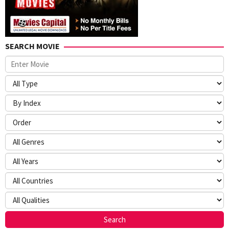
SEARCH MOVIE