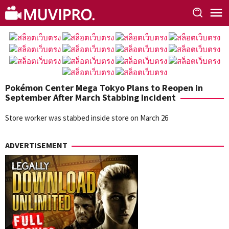
Skip
to
content
Pokémon Center Mega Tokyo Plans to Reopen in
September After March Stabbing Incident
Store worker was stabbed inside store on March 26
ADVERTISEMENT