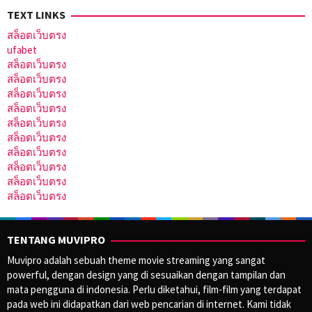
TEXT LINKS
สล็อตเว็บตรง
ufabet
สล็อตเว็บตรง
สล็อตเว็บตรง
สล็อตเว็บตรง
สล็อตเว็บตรง
สล็อตเว็บตรง
สล็อตเว็บตรง
สล็อตเว็บตรง
สล็อตเว็บตรง
สล็อตเว็บตรง
สล็อตเว็บตรง
TENTANG MUVIPRO
Muvipro adalah sebuah theme movie streaming yang sangat
powerful, dengan design yang di sesuaikan dengan tampilan dan
mata pengguna di indonesia. Perlu diketahui, film-film yang terdapat
pada web ini didapatkan dari web pencarian di internet. Kami tidak