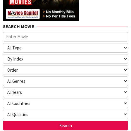
SEARCH MOVIE