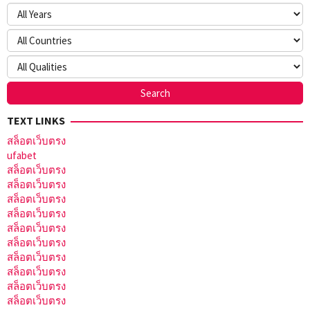
TEXT LINKS
สล็อตเว็บตรง
ufabet
สล็อตเว็บตรง
สล็อตเว็บตรง
สล็อตเว็บตรง
สล็อตเว็บตรง
สล็อตเว็บตรง
สล็อตเว็บตรง
สล็อตเว็บตรง
สล็อตเว็บตรง
สล็อตเว็บตรง
สล็อตเว็บตรง