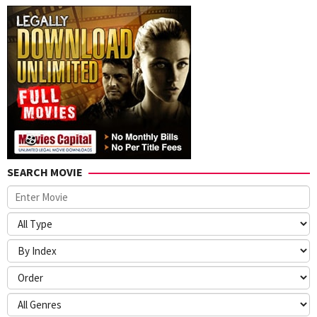
SEARCH MOVIE