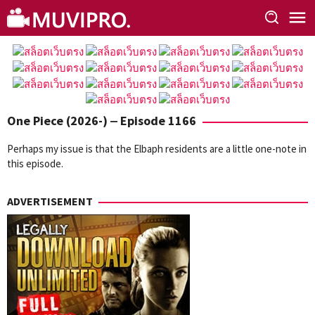
Skip
to
content
One Piece (2026-) ‒ Episode 1166
Perhaps my issue is that the Elbaph residents are a little one-note in
this episode.
ADVERTISEMENT