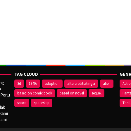
TAG CLOUD
GENR
ang
3d
1940s
adoption
aftercreditsstinger
alien
Acti
n
based on comic book
based on novel
sequel
Fant
 Perlu
space
spaceship
Thrill
dak
 kami
kami