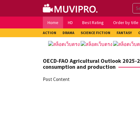
Skip
to
content
Home
HD
Best Rating
Order by title
ACTION
DRAMA
SCIENCE FICTION
FANTASY
OECD-FAO Agricultural Outlook 2025-2
consumption and production
Post Content