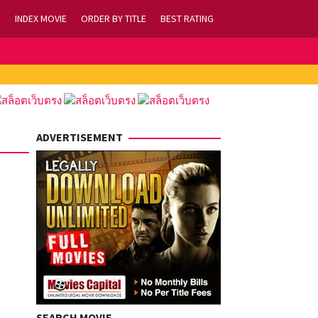
INDEX MOVIE
ORDER BY TITLE
BEST RATING
ADVERTISEMENT
SEARCH MOVIE