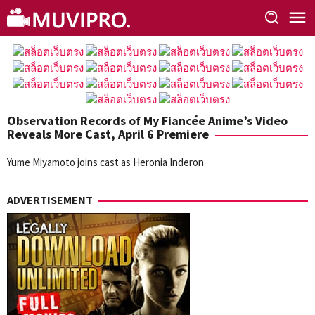
Skip
to
content
Observation Records of My Fiancée Anime’s Video
Reveals More Cast, April 6 Premiere
Yume Miyamoto joins cast as Heronia Inderon
ADVERTISEMENT