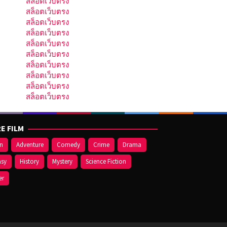
สล็อตเว็บตรง
สล็อตเว็บตรง
สล็อตเว็บตรง
สล็อตเว็บตรง
สล็อตเว็บตรง
สล็อตเว็บตรง
สล็อตเว็บตรง
สล็อตเว็บตรง
สล็อตเว็บตรง
สล็อตเว็บตรง
E FILM
on
Adventure
Comedy
Crime
Drama
asy
History
Mystery
Science Fiction
er