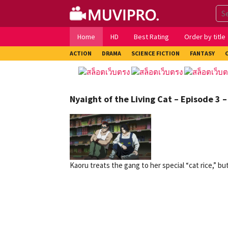
Skip
to
content
Home
HD
Best Rating
Order by title
ACTION
DRAMA
SCIENCE FICTION
FANTASY
Nyaight of the Living Cat – Episode 3 –
Kaoru treats the gang to her special “cat rice,” but 