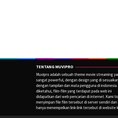
TENTANG MUVIPRO
Muvipro adalah sebuah theme movie streaming y
sangat powerful, dengan design yang di sesuaika
dengan tampilan dan mata pengguna di indonesia.
diketahui, film-film yang terdapat pada web ini
didapatkan dari web pencarian di internet. Kami ti
menyimpan file film tersebut di server sendiri dan
hanya menempelkan link-link tersebut di website 