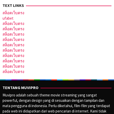
TEXT LINKS
สล็อตเว็บตรง
ufabet
สล็อตเว็บตรง
สล็อตเว็บตรง
สล็อตเว็บตรง
สล็อตเว็บตรง
สล็อตเว็บตรง
สล็อตเว็บตรง
สล็อตเว็บตรง
สล็อตเว็บตรง
สล็อตเว็บตรง
สล็อตเว็บตรง
TENTANG MUVIPRO
Muvipro adalah sebuah theme movie streaming yang sangat
powerful, dengan design yang di sesuaikan dengan tampilan dan
mata pengguna di indonesia. Perlu diketahui, film-film yang terdapat
pada web ini didapatkan dari web pencarian di internet. Kami tidak