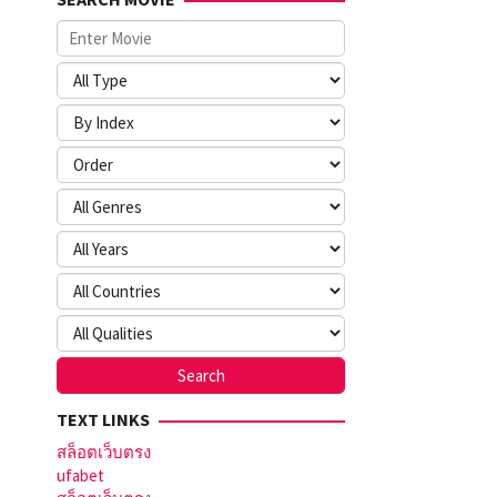
TEXT LINKS
สล็อตเว็บตรง
ufabet