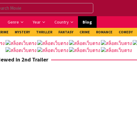
Genre
Year
Country
Blog
CRIME
MYSTERY
THRILLER
FANTASY
CRIME
ROMANCE
COMEDY
ewed in 2nd Trailer