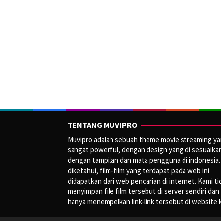
TENTANG MUVIPRO
Muvipro adalah sebuah theme movie streaming y
sangat powerful, dengan design yang di sesuaika
dengan tampilan dan mata pengguna di indonesia.
diketahui, film-film yang terdapat pada web ini
didapatkan dari web pencarian di internet. Kami ti
menyimpan file film tersebut di server sendiri dan
hanya menempelkan link-link tersebut di website 