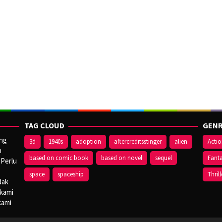
TAG CLOUD
GENR
ang
3d
1940s
adoption
aftercreditsstinger
alien
Acti
n
based on comic book
based on novel
sequel
Fant
 Perlu
space
spaceship
Thrill
dak
 kami
kami