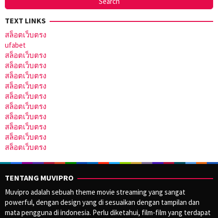
TEXT LINKS
สล็อตเว็บตรง
ufabet
สล็อตเว็บตรง
สล็อตเว็บตรง
สล็อตเว็บตรง
สล็อตเว็บตรง
สล็อตเว็บตรง
สล็อตเว็บตรง
สล็อตเว็บตรง
สล็อตเว็บตรง
สล็อตเว็บตรง
สล็อตเว็บตรง
TENTANG MUVIPRO
Muvipro adalah sebuah theme movie streaming yang sangat
powerful, dengan design yang di sesuaikan dengan tampilan dan
mata pengguna di indonesia. Perlu diketahui, film-film yang terdapat