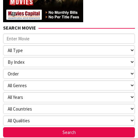
SEARCH MOVIE