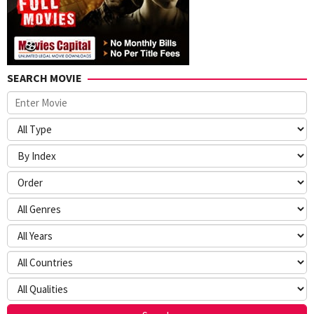
SEARCH MOVIE