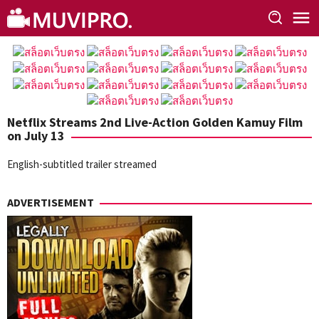
Skip
to
content
Netflix Streams 2nd Live-Action Golden Kamuy Film
on July 13
English-subtitled trailer streamed
ADVERTISEMENT