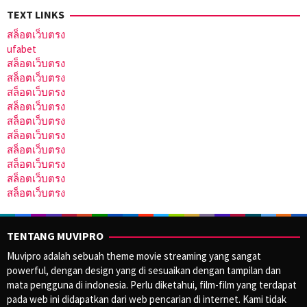
TEXT LINKS
สล็อตเว็บตรง
ufabet
สล็อตเว็บตรง
สล็อตเว็บตรง
สล็อตเว็บตรง
สล็อตเว็บตรง
สล็อตเว็บตรง
สล็อตเว็บตรง
สล็อตเว็บตรง
สล็อตเว็บตรง
สล็อตเว็บตรง
สล็อตเว็บตรง
TENTANG MUVIPRO
Muvipro adalah sebuah theme movie streaming yang sangat
powerful, dengan design yang di sesuaikan dengan tampilan dan
mata pengguna di indonesia. Perlu diketahui, film-film yang terdapat
pada web ini didapatkan dari web pencarian di internet. Kami tidak