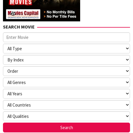
SEARCH MOVIE