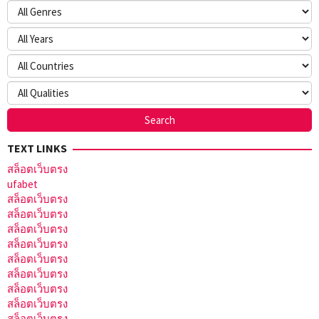
TEXT LINKS
สล็อตเว็บตรง
ufabet
สล็อตเว็บตรง
สล็อตเว็บตรง
สล็อตเว็บตรง
สล็อตเว็บตรง
สล็อตเว็บตรง
สล็อตเว็บตรง
สล็อตเว็บตรง
สล็อตเว็บตรง
สล็อตเว็บตรง