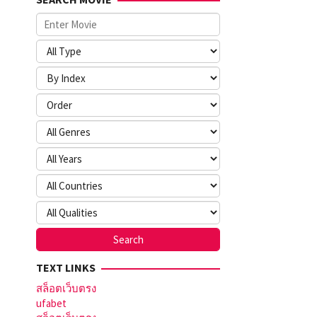
TEXT LINKS
สล็อตเว็บตรง
ufabet