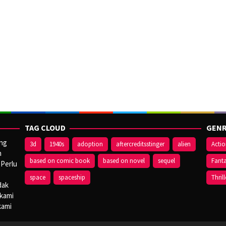
TAG CLOUD
GENR
ang
3d
1940s
adoption
aftercreditsstinger
alien
Acti
n
based on comic book
based on novel
sequel
Fant
 Perlu
space
spaceship
Thrill
dak
 kami
kami