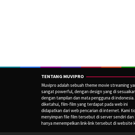
TENTANG MUVIPRO
Muvipro adalah sebuah theme movie streaming y
sangat powerful, dengan design yang di sesuaika
dengan tampilan dan mata pengguna di indonesia.
diketahui, film-film yang terdapat pada web ini
didapatkan dari web pencarian di internet. Kami ti
menyimpan file film tersebut di server sendiri dan
hanya menempelkan link-link tersebut di website 