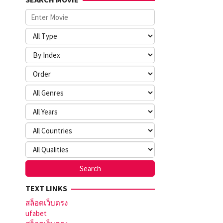
TEXT LINKS
สล็อตเว็บตรง
ufabet