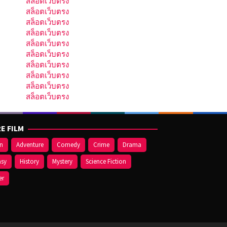
สล็อตเว็บตรง
สล็อตเว็บตรง
สล็อตเว็บตรง
สล็อตเว็บตรง
สล็อตเว็บตรง
สล็อตเว็บตรง
สล็อตเว็บตรง
สล็อตเว็บตรง
สล็อตเว็บตรง
สล็อตเว็บตรง
E FILM
on
Adventure
Comedy
Crime
Drama
asy
History
Mystery
Science Fiction
er