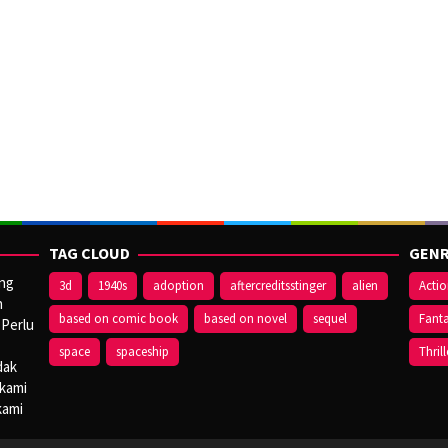
TAG CLOUD
GENR
ang
3d
1940s
adoption
aftercreditsstinger
alien
Acti
n
based on comic book
based on novel
sequel
Fant
 Perlu
space
spaceship
Thrill
dak
 kami
kami