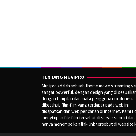
TENTANG MUVIPRO
Muvipro adalah sebuah theme movie streaming y
sangat powerful, dengan design yang di sesuaika
dengan tampilan dan mata pengguna di indonesia.
diketahui, film-film yang terdapat pada web ini
didapatkan dari web pencarian di internet. Kami ti
menyimpan file film tersebut di server sendiri dan
hanya menempelkan link-link tersebut di website 