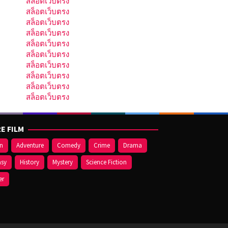
สล็อตเว็บตรง
สล็อตเว็บตรง
สล็อตเว็บตรง
สล็อตเว็บตรง
สล็อตเว็บตรง
สล็อตเว็บตรง
สล็อตเว็บตรง
สล็อตเว็บตรง
สล็อตเว็บตรง
สล็อตเว็บตรง
E FILM
on
Adventure
Comedy
Crime
Drama
asy
History
Mystery
Science Fiction
er