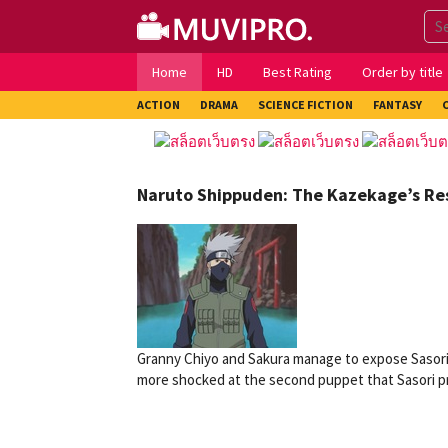
Skip
to
content
Home
HD
Best Rating
Order by title
ACTION
DRAMA
SCIENCE FICTION
FANTASY
Naruto Shippuden: The Kazekage’s Resc
Granny Chiyo and Sakura manage to expose Sasori, 
more shocked at the second puppet that Sasori p