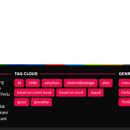
TAG CLOUD
GENR
ang
3d
1940s
adoption
aftercreditsstinger
alien
Acti
n
based on comic book
based on novel
sequel
Fant
 Perlu
space
spaceship
Thrill
dak
 kami
kami