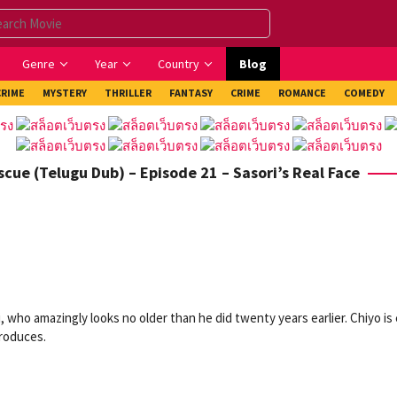
Genre
Year
Country
Blog
CRIME
MYSTERY
THRILLER
FANTASY
CRIME
ROMANCE
COMEDY
ue (Telugu Dub) – Episode 21 – Sasori’s Real Face
who amazingly looks no older than he did twenty years earlier. Chiyo is
roduces.