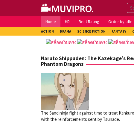
Skip
to
content
Home
HD
Best Rating
Order by title
ACTION
DRAMA
SCIENCE FICTION
FANTASY
Naruto Shippuden: The Kazekage’s Resc
Phantom Dragons
The Sand ninja fight against time to treat Kankuro
with the reinforcements sent by Tsunade.