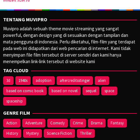
TENTANG MUVIPRO
Muvipro adalah sebuah theme movie streaming yang sangat
powerful, dengan design yang di sesuaikan dengan tampilan dan
mata pengguna di indonesia. Perlu diketahui, film-film yang terdapat
pada web ini didapatkan dari web pencarian di internet. Kami tidak
menyimpan file film tersebut di server sendiri dan kami hanya
menempelkan link-link tersebut di website kami
TAG CLOUD
3d
1940s
adoption
aftercreditsstinger
alien
based on comic book
based on novel
sequel
space
spaceship
GENRE FILM
Action
Adventure
Comedy
Crime
Drama
Fantasy
History
Mystery
Science Fiction
Thriller