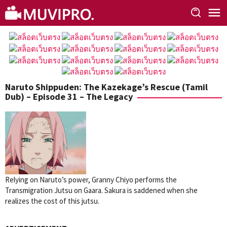
Skip
to
content
Naruto Shippuden: The Kazekage’s Rescue (Tamil
Dub) – Episode 31 – The Legacy
Relying on Naruto’s power, Granny Chiyo performs the
Transmigration Jutsu on Gaara. Sakura is saddened when she
realizes the cost of this jutsu.