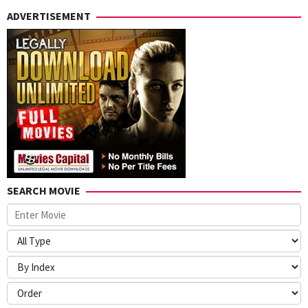
ADVERTISEMENT
SEARCH MOVIE