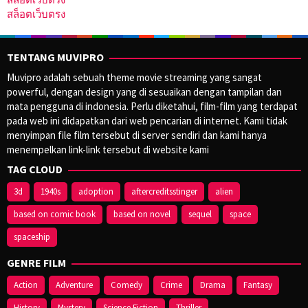
สล็อตเว็บตรง
TENTANG MUVIPRO
Muvipro adalah sebuah theme movie streaming yang sangat
powerful, dengan design yang di sesuaikan dengan tampilan dan
mata pengguna di indonesia. Perlu diketahui, film-film yang terdapat
pada web ini didapatkan dari web pencarian di internet. Kami tidak
menyimpan file film tersebut di server sendiri dan kami hanya
menempelkan link-link tersebut di website kami
TAG CLOUD
3d
1940s
adoption
aftercreditsstinger
alien
based on comic book
based on novel
sequel
space
spaceship
GENRE FILM
Action
Adventure
Comedy
Crime
Drama
Fantasy
History
Mystery
Science Fiction
Thriller