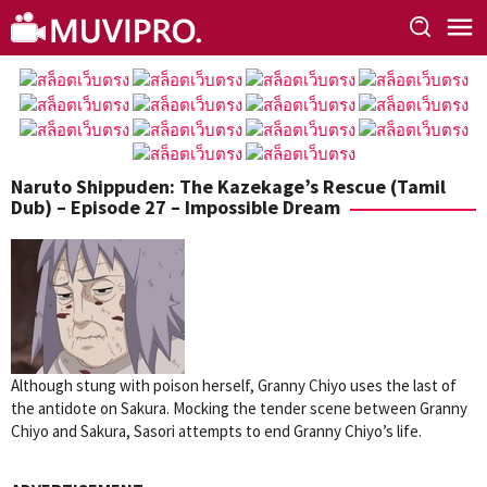
Skip
to
content
Naruto Shippuden: The Kazekage’s Rescue (Tamil
Dub) – Episode 27 – Impossible Dream
Although stung with poison herself, Granny Chiyo uses the last of
the antidote on Sakura. Mocking the tender scene between Granny
Chiyo and Sakura, Sasori attempts to end Granny Chiyo’s life.