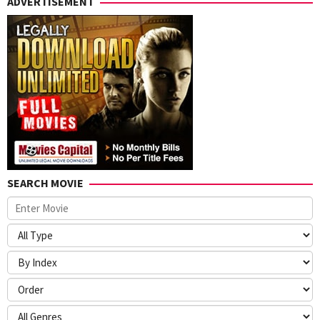
ADVERTISEMENT
SEARCH MOVIE