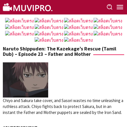
Skip
to
content
Naruto Shippuden: The Kazekage’s Rescue (Tamil
Dub) – Episode 23 – Father and Mother
Chiyo and Sakura take cover, and Sasori wastes no time unleashing a
ruthless attack. Chiyo fights back to protect Sakura, but in an
instant the Father and Mother puppets are sealed by the Iron Sand.