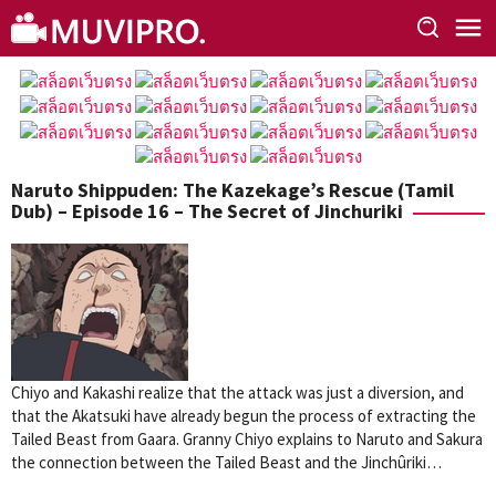
Skip
to
content
Naruto Shippuden: The Kazekage’s Rescue (Tamil
Dub) – Episode 16 – The Secret of Jinchuriki
Chiyo and Kakashi realize that the attack was just a diversion, and
that the Akatsuki have already begun the process of extracting the
Tailed Beast from Gaara. Granny Chiyo explains to Naruto and Sakura
the connection between the Tailed Beast and the Jinchûriki…