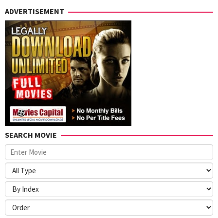
ADVERTISEMENT
SEARCH MOVIE