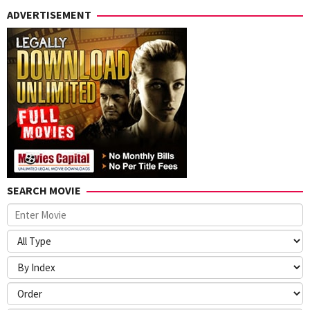
ADVERTISEMENT
SEARCH MOVIE