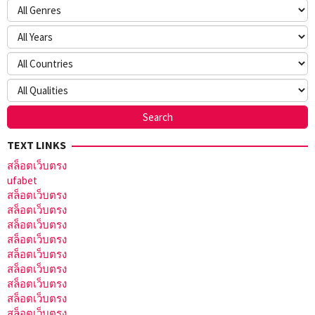
TEXT LINKS
สล็อตเว็บตรง
ufabet
สล็อตเว็บตรง
สล็อตเว็บตรง
สล็อตเว็บตรง
สล็อตเว็บตรง
สล็อตเว็บตรง
สล็อตเว็บตรง
สล็อตเว็บตรง
สล็อตเว็บตรง
สล็อตเว็บตรง