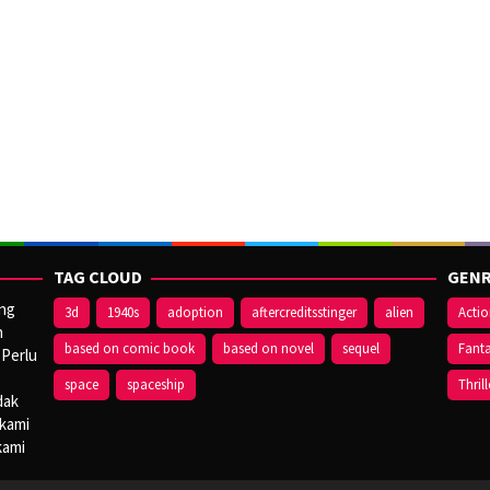
TAG CLOUD
GENR
ang
3d
1940s
adoption
aftercreditsstinger
alien
Acti
n
based on comic book
based on novel
sequel
Fant
 Perlu
space
spaceship
Thrill
dak
 kami
kami