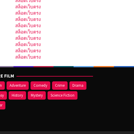
สล็อตเว็บตรง
สล็อตเว็บตรง
สล็อตเว็บตรง
สล็อตเว็บตรง
สล็อตเว็บตรง
สล็อตเว็บตรง
สล็อตเว็บตรง
สล็อตเว็บตรง
สล็อตเว็บตรง
สล็อตเว็บตรง
E FILM
on
Adventure
Comedy
Crime
Drama
asy
History
Mystery
Science Fiction
er