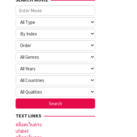
TEXT LINKS
สล็อตเว็บตรง
ufabet