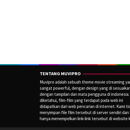
TENTANG MUVIPRO
Muvipro adalah sebuah theme movie streaming y
sangat powerful, dengan design yang di sesuaika
dengan tampilan dan mata pengguna di indonesia.
diketahui, film-film yang terdapat pada web ini
didapatkan dari web pencarian di internet. Kami ti
menyimpan file film tersebut di server sendiri dan
hanya menempelkan link-link tersebut di website 