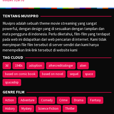
TENTANG MUVIPRO
Muvipro adalah sebuah theme movie streaming yang sangat
powerful, dengan design yang di sesuaikan dengan tampilan dan
mata pengguna di indonesia. Perlu diketahui, film-film yang terdapat
pada web ini didapatkan dari web pencarian di internet. Kami tidak
menyimpan file film tersebut di server sendiri dan kami hanya
menempelkan link-link tersebut di website kami
TAG CLOUD
3d
1940s
adoption
aftercreditsstinger
alien
based on comic book
based on novel
sequel
space
spaceship
GENRE FILM
Action
Adventure
Comedy
Crime
Drama
Fantasy
History
Mystery
Science Fiction
Thriller