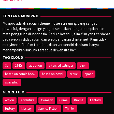
TENTANG MUVIPRO
Muvipro adalah sebuah theme movie streaming yang sangat
powerful, dengan design yang di sesuaikan dengan tampilan dan
mata pengguna di indonesia. Perlu diketahui, film-film yang terdapat
pada web ini didapatkan dari web pencarian di internet. Kami tidak
menyimpan file film tersebut di server sendiri dan kami hanya
menempelkan link-link tersebut di website kami
TAG CLOUD
3d
1940s
adoption
aftercreditsstinger
alien
based on comic book
based on novel
sequel
space
spaceship
GENRE FILM
Action
Adventure
Comedy
Crime
Drama
Fantasy
History
Mystery
Science Fiction
Thriller