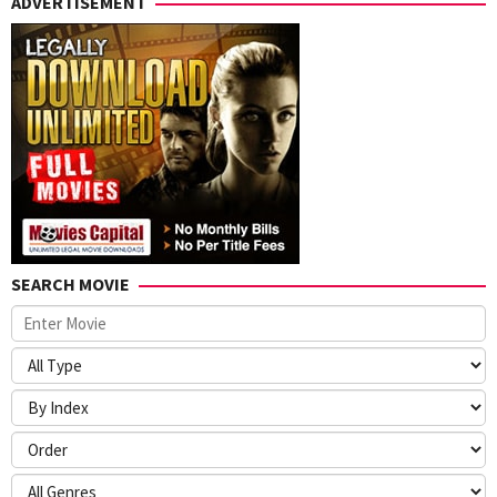
ADVERTISEMENT
SEARCH MOVIE