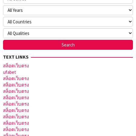
TEXT LINKS
สล็อตเว็บตรง
ufabet
สล็อตเว็บตรง
สล็อตเว็บตรง
สล็อตเว็บตรง
สล็อตเว็บตรง
สล็อตเว็บตรง
สล็อตเว็บตรง
สล็อตเว็บตรง
สล็อตเว็บตรง
สล็อตเว็บตรง
สล็อตเว็บตรง