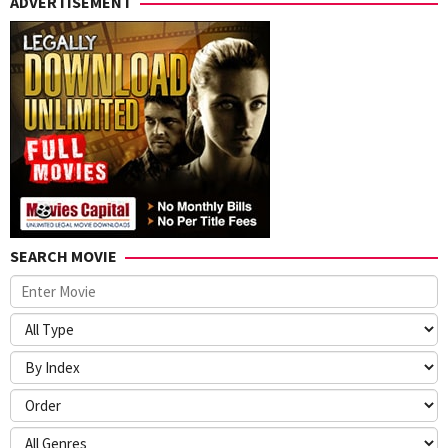
ADVERTISEMENT
SEARCH MOVIE