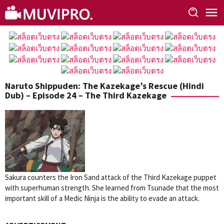
Skip
to
content
Naruto Shippuden: The Kazekage’s Rescue (Hindi
Dub) – Episode 24 – The Third Kazekage
Sakura counters the Iron Sand attack of the Third Kazekage puppet
with superhuman strength. She learned from Tsunade that the most
important skill of a Medic Ninja is the ability to evade an attack.