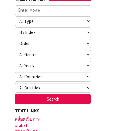
TEXT LINKS
สล็อตเว็บตรง
ufabet