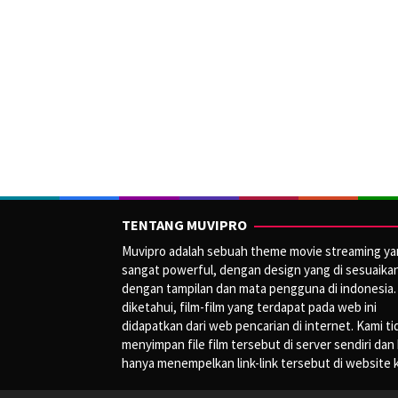
TENTANG MUVIPRO
Muvipro adalah sebuah theme movie streaming y
sangat powerful, dengan design yang di sesuaika
dengan tampilan dan mata pengguna di indonesia.
diketahui, film-film yang terdapat pada web ini
didapatkan dari web pencarian di internet. Kami ti
menyimpan file film tersebut di server sendiri dan
hanya menempelkan link-link tersebut di website 