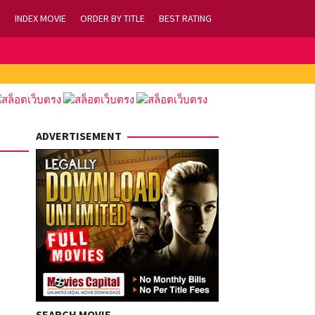
INDEX MOVIE
ORDER BY TITLE
BEST RATING
ADVERTISEMENT
SEARCH MOVIE