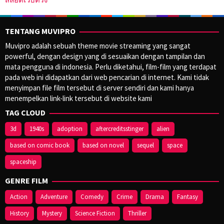
TENTANG MUVIPRO
Muvipro adalah sebuah theme movie streaming yang sangat
powerful, dengan design yang di sesuaikan dengan tampilan dan
mata pengguna di indonesia. Perlu diketahui, film-film yang terdapat
pada web ini didapatkan dari web pencarian di internet. Kami tidak
menyimpan file film tersebut di server sendiri dan kami hanya
menempelkan link-link tersebut di website kami
TAG CLOUD
3d
1940s
adoption
aftercreditsstinger
alien
based on comic book
based on novel
sequel
space
spaceship
GENRE FILM
Action
Adventure
Comedy
Crime
Drama
Fantasy
History
Mystery
Science Fiction
Thriller