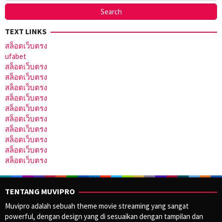
TEXT LINKS
สล็อตเว็บตรง
ufabet
สล็อตเว็บตรง
สล็อตเว็บตรง
สล็อตเว็บตรง
สล็อตเว็บตรง
สล็อตเว็บตรง
สล็อตเว็บตรง
สล็อตเว็บตรง
สล็อตเว็บตรง
สล็อตเว็บตรง
สล็อตเว็บตรง
TENTANG MUVIPRO
Muvipro adalah sebuah theme movie streaming yang sangat
powerful, dengan design yang di sesuaikan dengan tampilan dan