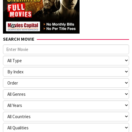
SEARCH MOVIE