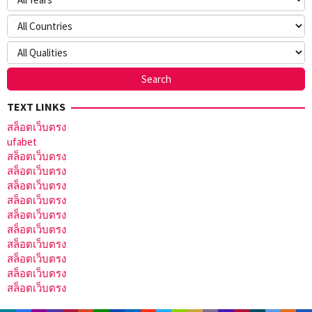
TEXT LINKS
สล็อตเว็บตรง
ufabet
สล็อตเว็บตรง
สล็อตเว็บตรง
สล็อตเว็บตรง
สล็อตเว็บตรง
สล็อตเว็บตรง
สล็อตเว็บตรง
สล็อตเว็บตรง
สล็อตเว็บตรง
สล็อตเว็บตรง
สล็อตเว็บตรง