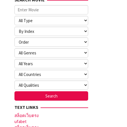
TEXT LINKS
สล็อตเว็บตรง
ufabet