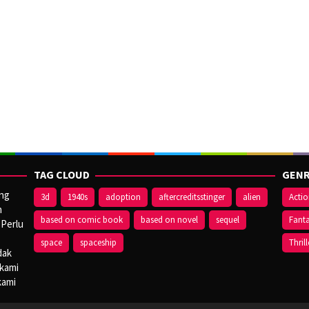
TAG CLOUD
GENR
ang
3d
1940s
adoption
aftercreditsstinger
alien
Acti
n
based on comic book
based on novel
sequel
Fant
 Perlu
space
spaceship
Thrill
dak
 kami
kami