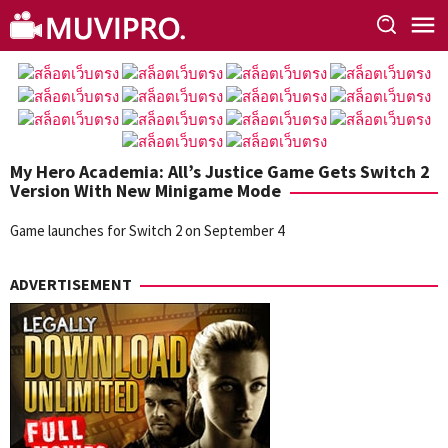
Skip
to
content
My Hero Academia: All’s Justice Game Gets Switch 2
Version With New Minigame Mode
Game launches for Switch 2 on September 4
ADVERTISEMENT