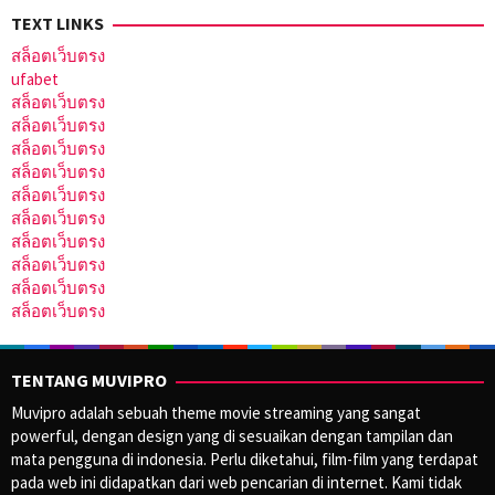
TEXT LINKS
สล็อตเว็บตรง
ufabet
สล็อตเว็บตรง
สล็อตเว็บตรง
สล็อตเว็บตรง
สล็อตเว็บตรง
สล็อตเว็บตรง
สล็อตเว็บตรง
สล็อตเว็บตรง
สล็อตเว็บตรง
สล็อตเว็บตรง
สล็อตเว็บตรง
TENTANG MUVIPRO
Muvipro adalah sebuah theme movie streaming yang sangat
powerful, dengan design yang di sesuaikan dengan tampilan dan
mata pengguna di indonesia. Perlu diketahui, film-film yang terdapat
pada web ini didapatkan dari web pencarian di internet. Kami tidak