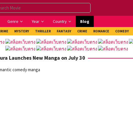
Genre
Year
Country
Blog
CRIME
MYSTERY
THRILLER
FANTASY
CRIME
ROMANCE
COMEDY
mura Launches New Manga on July 30
mantic comedy manga