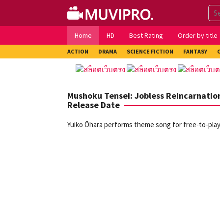
Skip
to
content
Home
HD
Best Rating
Order by title
ACTION
DRAMA
SCIENCE FICTION
FANTASY
Mushoku Tensei: Jobless Reincarnatio
Release Date
Yuiko Ōhara performs theme song for free-to-pl