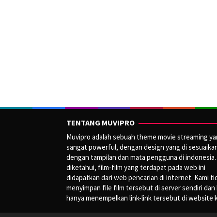
TENTANG MUVIPRO
Muvipro adalah sebuah theme movie streaming y
sangat powerful, dengan design yang di sesuaika
dengan tampilan dan mata pengguna di indonesia.
diketahui, film-film yang terdapat pada web ini
didapatkan dari web pencarian di internet. Kami ti
menyimpan file film tersebut di server sendiri dan
hanya menempelkan link-link tersebut di website 