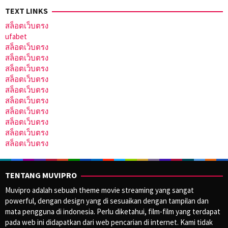
TEXT LINKS
สล็อตเว็บตรง
ufabet
สล็อตเว็บตรง
สล็อตเว็บตรง
สล็อตเว็บตรง
สล็อตเว็บตรง
สล็อตเว็บตรง
สล็อตเว็บตรง
สล็อตเว็บตรง
สล็อตเว็บตรง
สล็อตเว็บตรง
สล็อตเว็บตรง
TENTANG MUVIPRO
Muvipro adalah sebuah theme movie streaming yang sangat
powerful, dengan design yang di sesuaikan dengan tampilan dan
mata pengguna di indonesia. Perlu diketahui, film-film yang terdapat
pada web ini didapatkan dari web pencarian di internet. Kami tidak