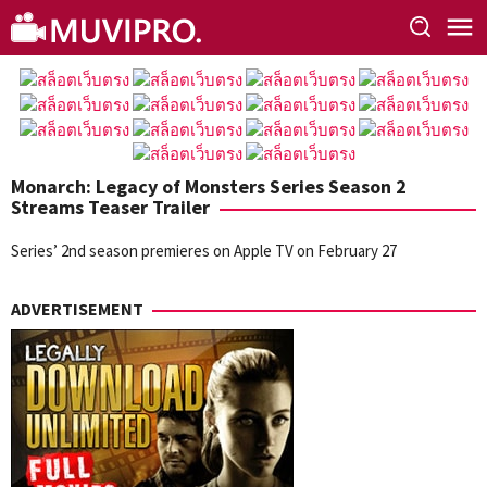
Skip
to
content
Monarch: Legacy of Monsters Series Season 2
Streams Teaser Trailer
Series’ 2nd season premieres on Apple TV on February 27
ADVERTISEMENT