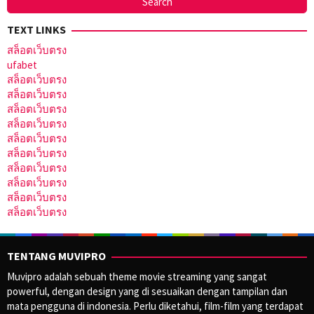
TEXT LINKS
สล็อตเว็บตรง
ufabet
สล็อตเว็บตรง
สล็อตเว็บตรง
สล็อตเว็บตรง
สล็อตเว็บตรง
สล็อตเว็บตรง
สล็อตเว็บตรง
สล็อตเว็บตรง
สล็อตเว็บตรง
สล็อตเว็บตรง
สล็อตเว็บตรง
TENTANG MUVIPRO
Muvipro adalah sebuah theme movie streaming yang sangat
powerful, dengan design yang di sesuaikan dengan tampilan dan
mata pengguna di indonesia. Perlu diketahui, film-film yang terdapat