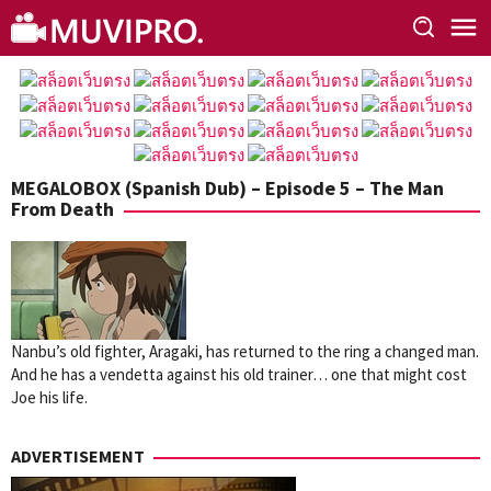
Skip
to
content
MEGALOBOX (Spanish Dub) – Episode 5 – The Man
From Death
Nanbu’s old fighter, Aragaki, has returned to the ring a changed man.
And he has a vendetta against his old trainer… one that might cost
Joe his life.
ADVERTISEMENT