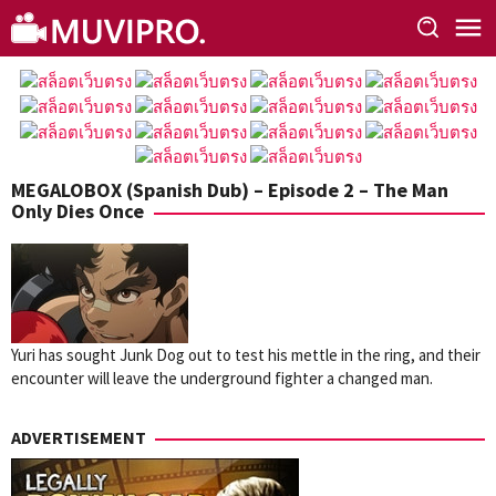
Skip
to
content
MEGALOBOX (Spanish Dub) – Episode 2 – The Man
Only Dies Once
Yuri has sought Junk Dog out to test his mettle in the ring, and their
encounter will leave the underground fighter a changed man.
ADVERTISEMENT